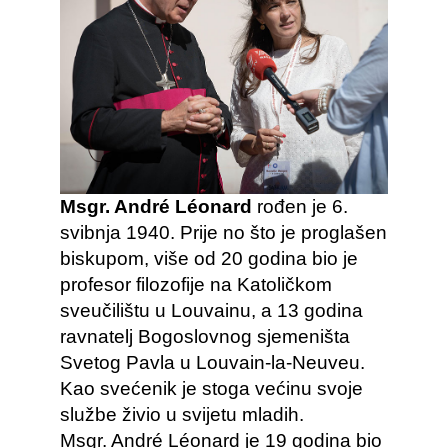
Msgr. André Léonard
rođen je 6.
svibnja 1940. Prije no što je proglašen
biskupom, više od 20 godina bio je
profesor filozofije na Katoličkom
sveučilištu u Louvainu, a 13 godina
ravnatelj Bogoslovnog sjemeništa
Svetog Pavla u Louvain-la-Neuveu.
Kao svećenik je stoga većinu svoje
službe živio u svijetu mladih.
Msgr. André Léonard je 19 godina bio