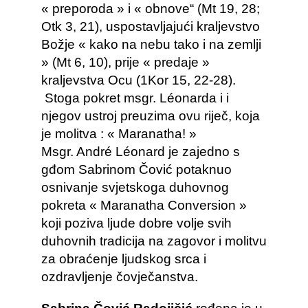
« preporoda » i « obnove“ (Mt 19, 28;
Otk 3, 21), uspostavljajući kraljevstvo
Božje « kako na nebu tako i na zemlji
» (Mt 6, 10), prije « predaje »
kraljevstva Ocu (1Kor 15, 22-28).
Stoga pokret msgr. Léonarda i i
njegov ustroj preuzima ovu riječ, koja
je molitva : « Maranatha! »
Msgr. André Léonard je zajedno s
gđom Sabrinom Čović potaknuo
osnivanje svjetskoga duhovnog
pokreta « Maranatha Conversion »
koji poziva ljude dobre volje svih
duhovnih tradicija na zagovor i molitvu
za obraćenje ljudskog srca i
ozdravljenje čovječanstva.