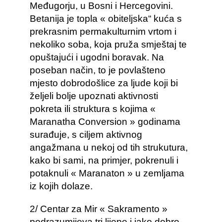
Međugorju, u Bosni i Hercegovini.
Betanija je topla « obiteljska“ kuća s
prekrasnim permakulturnim vrtom i
nekoliko soba, koja pruža smještaj te
opuštajući i ugodni boravak. Na
poseban način, to je povlašteno
mjesto dobrodošlice za ljude koji bi
željeli bolje upoznati aktivnosti
pokreta ili struktura s kojima «
Maranatha Conversion » godinama
surađuje, s ciljem aktivnog
angažmana u nekoj od tih strukutura,
kako bi sami, na primjer, pokrenuli i
potaknuli « Maranaton » u zemljama
iz kojih dolaze.
2/ Centar za Mir « Sakramento »
podrazumijeva tri lijepe i jako dobro