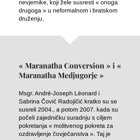
nevjernike, koji žele susresti « onoga
drugoga » u neformalnom i bratskom
druženju.
« Maranatha Conversion » i «
Maranatha Medjugorje »
Msgr. André-Joseph Léonard i
Sabrina Čović Radojičić kratko su se
susreli 2004., a potom 2007. kada su
počeli zajedničku suradnju s ciljem
pokretanja « molitvenog pokreta za
ozdravljenje čovječanstva ». Taj je