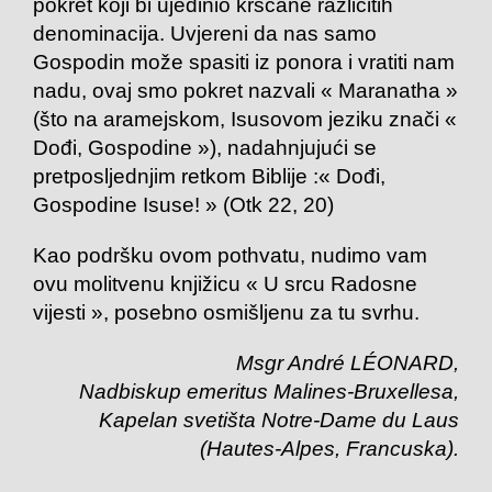
pokret koji bi ujedinio kršćane različitih
denominacija. Uvjereni da nas samo
Gospodin može spasiti iz ponora i vratiti nam
nadu, ovaj smo pokret nazvali « Maranatha »
(što na aramejskom, Isusovom jeziku znači «
Dođi, Gospodine »), nadahnjujući se
pretposljednjim retkom Biblije :« Dođi,
Gospodine Isuse! » (Otk 22, 20)
Kao podršku ovom pothvatu, nudimo vam
ovu molitvenu knjižicu « U srcu Radosne
vijesti », posebno osmišljenu za tu svrhu.
Msgr André LÉONARD,
Nadbiskup emeritus Malines-Bruxellesa,
Kapelan svetišta Notre-Dame du Laus
(Hautes-Alpes, Francuska).