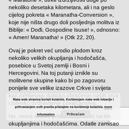
nekoliko desetaka kilometara, ali i na geslo
cijelog pokreta « Maranatha-Conversion »,
koje nije ništa drugo doli posljednja molitva iz
Biblije: « Dođi, Gospodine Isuse! », odnosno:
« Amen! Maranatha! » (Otk 22, 20).
Ovaj je pokret već urodio plodom kroz
nekoliko velikih okupljanja i hodočašća,
posebice u Svetoj zemlji i Bosni i
Hercegovini. Na toj putanji iznikle su
molitvene skupine kako bi po zagovoru
ponijele sve velike izazove Crkve i svijeta
koji zahtijevaju duboko obraćenje naših srca
Naša web stranica koristi kolačiće. Korištenjem naše web lokacije i
i istinsko ozdravljenje čovječanstva.
prihvaćanjem ovih pravila pristajete na korištenje kolačića.
more
Prihvaćam
information
No, nema svatko priliku sudjelovati na tim
okupljanjima i hodočašćima. Odatle zamisao