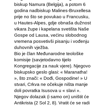
biskup Namura (Belgija), a potom 6
godina nadbiskup Malines-Bruxellesa
prije no što se povukao u Francusku,
u Hautes-Alpes, gdje obnaša dužnost
vikara župe i kapelana svetišta Naše
Gospe od Lausa, većinu slobodnog
vremena posvetivši pisanju i vođenju
duhovnih vježba.
Bio je član Međunarodne teološke
komisije (savjetodavno tijelo
Kongregacije za nauk vjere). Njegovo
biskupsko geslo glasi: « Maranatha!
», što znači: « Dođi, Gospodine! » U
stvari, Crkva ne očekuje ništa manje
doli povratka Isusova u « slavi ».
Njegov dolazak (i samo on) uništit će
Antikrista (2 Sol 2, 8). Vratit će se radi