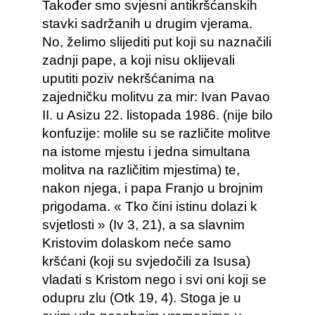
Također smo svjesni antikršćanskih
stavki sadržanih u drugim vjerama.
No, želimo slijediti put koji su naznačili
zadnji pape, a koji nisu oklijevali
uputiti poziv nekršćanima na
zajedničku molitvu za mir: Ivan Pavao
II. u Asizu 22. listopada 1986. (nije bilo
konfuzije: molile su se različite molitve
na istome mjestu i jedna simultana
molitva na različitim mjestima) te,
nakon njega, i papa Franjo u brojnim
prigodama. « Tko čini istinu dolazi k
svjetlosti » (Iv 3, 21), a sa slavnim
Kristovim dolaskom neće samo
kršćani (koji su svjedočili za Isusa)
vladati s Kristom nego i svi oni koji se
odupru zlu (Otk 19, 4). Stoga je u