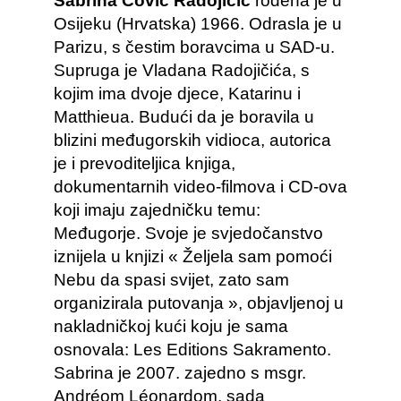
Sabrina Čović Radojičić
rođena je u
Osijeku (Hrvatska) 1966. Odrasla je u
Parizu, s čestim boravcima u SAD-u.
Supruga je Vladana Radojičića, s
kojim ima dvoje djece, Katarinu i
Matthieua. Budući da je boravila u
blizini međugorskih vidioca, autorica
je i prevoditeljica knjiga,
dokumentarnih video-filmova i CD-ova
koji imaju zajedničku temu:
Međugorje. Svoje je svjedočanstvo
iznijela u knjizi « Željela sam pomoći
Nebu da spasi svijet, zato sam
organizirala putovanja », objavljenoj u
nakladničkoj kući koju je sama
osnovala: Les Editions Sakramento.
Sabrina je 2007. zajedno s msgr.
Andréom Léonardom, sada