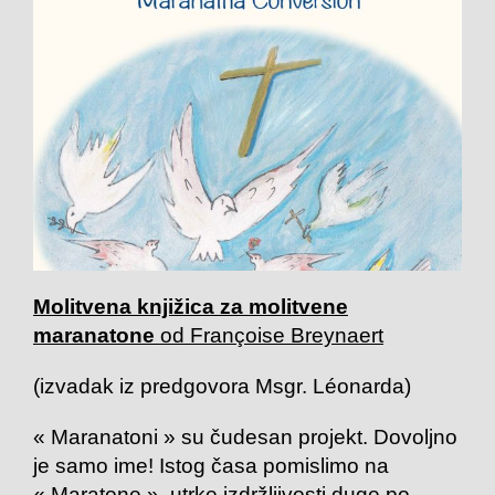
Molitvena knjižica za molitvene
maranatone
od
Françoise Breynaert
(izvadak iz predgovora Msgr. Léonarda)
« Maranatoni » su čudesan projekt. Dovoljno
je samo ime! Istog časa pomislimo na
« Maratone », utrke izdržljivosti duge po