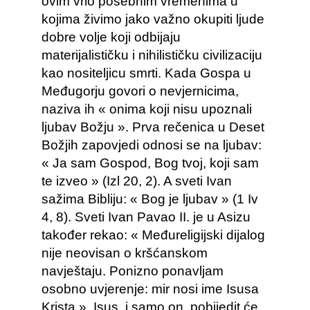
ovim vrlo posebnim vremenima u
kojima živimo jako važno okupiti ljude
dobre volje koji odbijaju
materijalističku i nihilističku civilizaciju
kao nositeljicu smrti. Kada Gospa u
Međugorju govori o nevjernicima,
naziva ih « onima koji nisu upoznali
ljubav Božju ». Prva rečenica u Deset
Božjih zapovjedi odnosi se na ljubav:
« Ja sam Gospod, Bog tvoj, koji sam
te izveo » (Izl 20, 2). A sveti Ivan
sažima Bibliju: « Bog je ljubav » (1 Iv
4, 8). Sveti Ivan Pavao II. je u Asizu
također rekao: « Međureligijski dijalog
nije neovisan o kršćanskom
navještaju. Ponizno ponavljam
osobno uvjerenje: mir nosi ime Isusa
Krista ». Isus, i samo on, pobijedit će