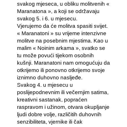
svakog mjeseca, u obliku molitvenih «
Maranatona », a koji se održavaju
svakog 5. i 6. u mjesecu.
Vjerujemo da će molitva spasiti svijet.
« Maranatoni » su vrijeme intenzivne
molitve na posebnim mjestima. Kao u
malim « Noinim arkama », svatko se
tu može povući tijekom osobnih
kušnji. Maranatoni nam omogućuju da
otkrijemo ili ponovno otkrijemo svoje
iznimno duhovno nasljeđe.
Svakog 4. u mjesecu u
poslijepodnevnim ili večernjim satima,
kreativni sastanak, popraćen
raspravom i užinom, otvara okupljanje
ljudi dobre volje, različitih duhovnih
senzibiliteta, vjernike ili čak