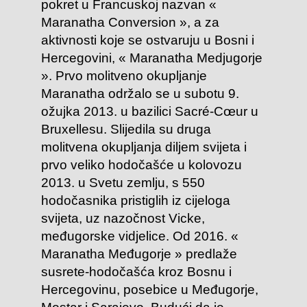
pokret u Francuskoj nazvan «
Maranatha Conversion », a za
aktivnosti koje se ostvaruju u Bosni i
Hercegovini, « Maranatha Medjugorje
». Prvo molitveno okupljanje
Maranatha održalo se u subotu 9.
ožujka 2013. u bazilici Sacré-Cœur u
Bruxellesu. Slijedila su druga
molitvena okupljanja diljem svijeta i
prvo veliko hodočašće u kolovozu
2013. u Svetu zemlju, s 550
hodočasnika pristiglih iz cijeloga
svijeta, uz nazočnost Vicke,
međugorske vidjelice. Od 2016. «
Maranatha Međugorje » predlaže
susrete-hodočašća kroz Bosnu i
Hercegovinu, posebice u Međugorje,