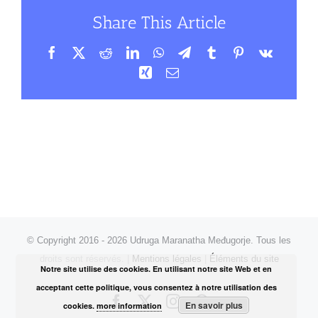
Share This Article
Facebook
X
Reddit
LinkedIn
WhatsApp
Telegram
Tumblr
Pinterest
Vk
Xing
Email
© Copyright 2016 -
2026 Udruga Maranatha Međugorje. Tous les
droits sont réservés. |
Mentions légales
|
Éléments du site
Notre site utilise des cookies. En utilisant notre site Web et en
acceptant cette politique, vous consentez à notre utilisation des
Facebook
X
Instagram
Pinterest
En savoir plus
cookies.
more information