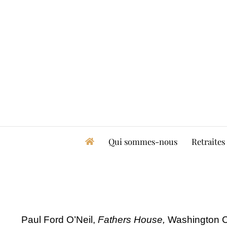
Skip
to
content
Qui sommes-nous
Retraites
Paul Ford O’Neil,
Fathers House,
Washington Ci