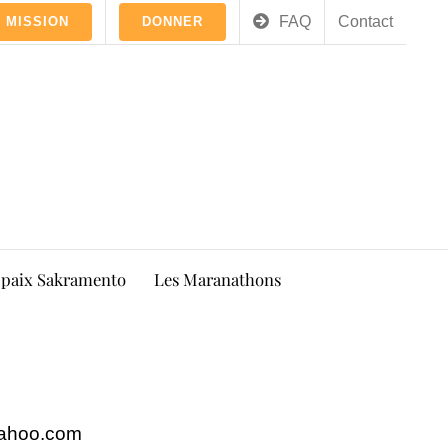
FAQ
Contact
 MISSION
DONNER
 paix Sakramento
Les Maranathons
ahoo.com