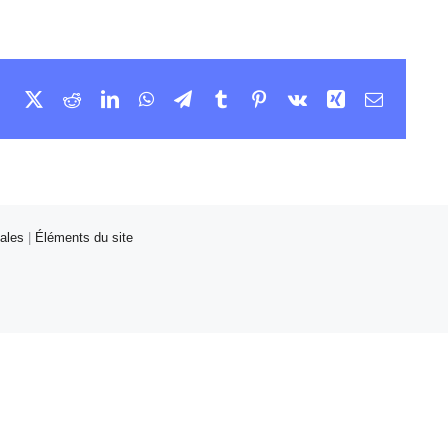
Facebook
X
Reddit
LinkedIn
WhatsApp
Telegram
Tumblr
Pinterest
Vk
Xing
Email
ales
|
Éléments du site