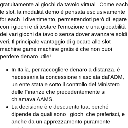
gratuitamente ai giochi da tavolo virtuali. Come each
le slot, la modalità demo è pensata esclusivamente
for each il divertimento, permettendoti però di legare
con i giochi e di testare l’emozione e una giocabilità
dei vari giochi da tavolo senza dover avanzare soldi
veri. Il principale vantaggio di giocare alle slot
machine game machine gratis è che non puoi
perdere denaro utile!
In Italia, per raccogliere denaro a distanza, è
necessaria la concessione rilasciata dal’ADM,
un ente statale sotto il controllo del Ministero
delle Finanze che precedentemente si
chiamava AAMS.
La decisione è e descuento tua, perché
dipende da quali sono i giochi che preferisci, e
anche da un apprezzamento puramente