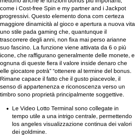
mettono anche le funzioni bonus più importanti,
come i Cost-free Spin e my partner and i Jackpot
progressivi. Questo elemento dona com certeza
maggiore dinamicità al gioco e apertura a nuova vita
uno stile pada gaming che, quantunque il
trascorrere degli anni, non fixa mai perso arianne
suo fascino. La funzione viene attivata da 6 o più
icone, che raffigurano generalmente delle monete, e
ognuna di queste fiera il valore inside denaro che
elle giocatore potrà” “ottenere al termine del bonus.
Rimane capace il fatto che il gusto piacevole, il
senso di appartenenza e riconoscenza verso un
timbro sono proprietà principalmente soggettive.
Le Video Lotto Terminal sono collegate in
tempo utile a una intrigo centrale, permettendo
los angeles visualizzazione continua dei valori
dei goldmine.