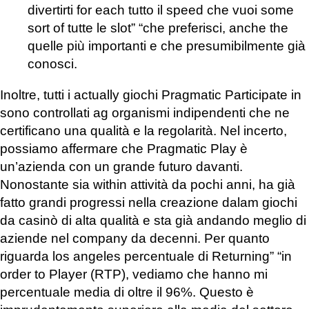
divertirti for each tutto il speed che vuoi some
sort of tutte le slot” “che preferisci, anche the
quelle più importanti e che presumibilmente già
conosci.
Inoltre, tutti i actually giochi Pragmatic Participate in
sono controllati ag organismi indipendenti che ne
certificano una qualità e la regolarità. Nel incerto,
possiamo affermare che Pragmatic Play è
un’azienda con un grande futuro davanti.
Nonostante sia within attività da pochi anni, ha già
fatto grandi progressi nella creazione dalam giochi
da casinò di alta qualità e sta già andando meglio di
aziende nel company da decenni. Per quanto
riguarda los angeles percentuale di Returning” “in
order to Player (RTP), vediamo che hanno mi
percentuale media di oltre il 96%. Questo è