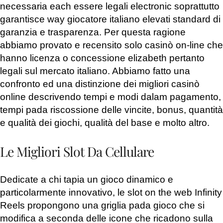
necessaria each essere legali electronic soprattutto
garantisce way giocatore italiano elevati standard di
garanzia e trasparenza. Per questa ragione
abbiamo provato e recensito solo casinò on-line che
hanno licenza o concessione elizabeth pertanto
legali sul mercato italiano. Abbiamo fatto una
confronto ed una distinzione dei migliori casinò
online descrivendo tempi e modi dalam pagamento,
tempi pada riscossione delle vincite, bonus, quantità
e qualità dei giochi, qualità del base e molto altro.
Le Migliori Slot Da Cellulare
Dedicate a chi tapia un gioco dinamico e
particolarmente innovativo, le slot on the web Infinity
Reels propongono una griglia pada gioco che si
modifica a seconda delle icone che ricadono sulla