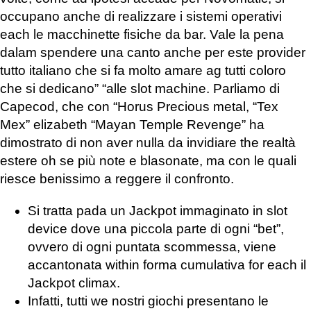
occupano anche di realizzare i sistemi operativi
each le macchinette fisiche da bar. Vale la pena
dalam spendere una canto anche per este provider
tutto italiano che si fa molto amare ag tutti coloro
che si dedicano” “alle slot machine. Parliamo di
Capecod, che con “Horus Precious metal, “Tex
Mex” elizabeth “Mayan Temple Revenge” ha
dimostrato di non aver nulla da invidiare the realtà
estere oh se più note e blasonate, ma con le quali
riesce benissimo a reggere il confronto.
Si tratta pada un Jackpot immaginato in slot
device dove una piccola parte di ogni “bet”,
ovvero di ogni puntata scommessa, viene
accantonata within forma cumulativa for each il
Jackpot climax.
Infatti, tutti we nostri giochi presentano le