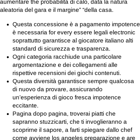
aumentare the probabilità di calo, data la natura
aleatoria del gara e il margine” “della casa.
Questa concessione è a pagamento impotence
è necessaria for every essere legali electronic
soprattutto garantisce al giocatore italiano alti
standard di sicurezza e trasparenza.
Ogni categoria racchiude una particolare
argomentazione e dei collegamenti alle
rispettive recensioni dei giochi contenuti.
Questa diversità garantisce sempre qualcosa
di nuovo da provare, assicurando
un’esperienza di gioco fresca impotence
eccitante.
Pagina dopo pagina, troverai piatti che
sapranno stuzzicarti, che ti invoglieranno a
scoprirne il sapore, a farti spiegare dallo chef
come avviene los angeles preparazione e are