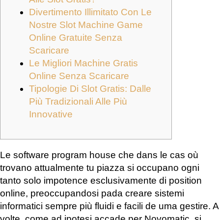
Divertimento Illimitato Con Le
Nostre Slot Machine Game
Online Gratuite Senza
Scaricare
Le Migliori Machine Gratis
Online Senza Scaricare
Tipologie Di Slot Gratis: Dalle
Più Tradizionali Alle Più
Innovative
Le software program house che dans le cas où
trovano attualmente tu piazza si occupano ogni
tanto solo impotence esclusivamente di position
online, preoccupandosi pada creare sistemi
informatici sempre più fluidi e facili de uma gestire. A
volte, come ad ipotesi accade per Novomatic, si