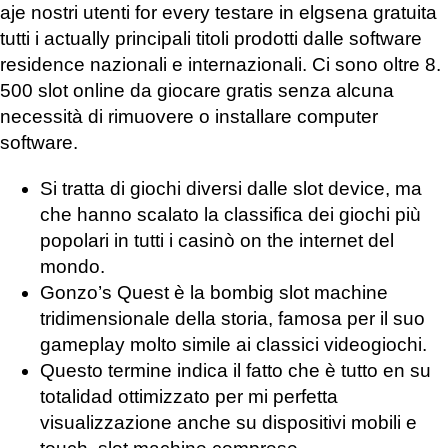
aje nostri utenti for every testare in elgsena gratuita
tutti i actually principali titoli prodotti dalle software
residence nazionali e internazionali. Ci sono oltre 8.
500 slot online da giocare gratis senza alcuna
necessità di rimuovere o installare computer
software.
Si tratta di giochi diversi dalle slot device, ma
che hanno scalato la classifica dei giochi più
popolari in tutti i casinò on the internet del
mondo.
Gonzo’s Quest è la bombig slot machine
tridimensionale della storia, famosa per il suo
gameplay molto simile ai classici videogiochi.
Questo termine indica il fatto che è tutto en su
totalidad ottimizzato per mi perfetta
visualizzazione anche su dispositivi mobili e