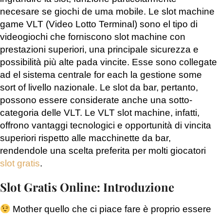
necesare se giochi de uma mobile. Le slot machine
game VLT (Video Lotto Terminal) sono el tipo di
videogiochi che forniscono slot machine con
prestazioni superiori, una principale sicurezza e
possibilità più alte pada vincite. Esse sono collegate
ad el sistema centrale for each la gestione some
sort of livello nazionale. Le slot da bar, pertanto,
possono essere considerate anche una sotto-
categoria delle VLT. Le VLT slot machine, infatti,
offrono vantaggi tecnologici e opportunità di vincita
superiori rispetto alle macchinette da bar,
rendendole una scelta preferita per molti giocatori
slot gratis
.
Slot Gratis Online: Introduzione
Mother quello che ci piace fare è proprio essere