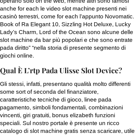
operano solo on the web, mentre altri sono famosi
anche for each le video slot machine presenti nei
casinò terrestri, come for each l’appunto Novomatic.
Book of Ra Elegant 10, Sizzling Hot Deluxe, Lucky
Lady’s Charm, Lord of the Ocean sono alcune delle
slot machine da bar più popolari e che sono entrate
pada diritto” “nella storia di presente segmento di
giochi online.
Qual È L’rtp Pada Ulisse Slot Device?
Gli stessi, infatti, presentano qualità molto differenti
some sort of seconda del finanziatore,
caratteristiche tecniche di gioco, linee pada
pagamento, simboli fondamentali, combinazioni
vincenti, giri gratuiti, bonus elizabeth funzioni
speciali. Sul nostro portale è presente un ricco
catalogo di slot machine gratis senza scaricare, utile