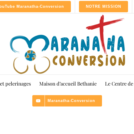
ouTube Maranatha-Conversion
NOTRE MISSION
 et pelerinages
Maison d’accueil Bethanie
Le Centre de
Maranatha-Conversion