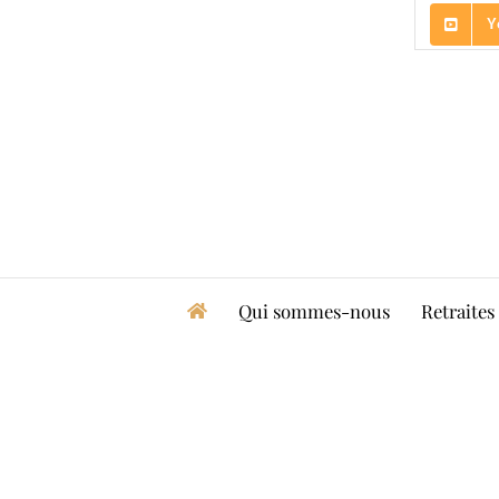
Skip
Y
to
content
Qui sommes-nous
Retraites