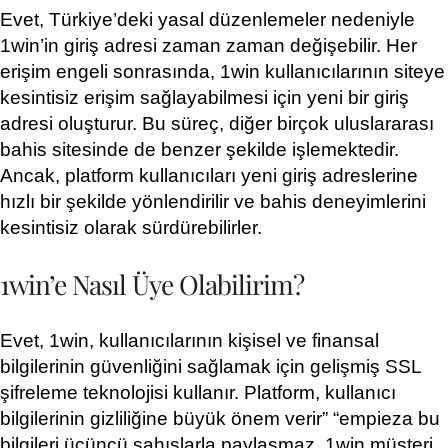
Evet, Türkiye’deki yasal düzenlemeler nedeniyle
1win’in giriş adresi zaman zaman değişebilir. Her
erişim engeli sonrasında, 1win kullanıcılarının siteye
kesintisiz erişim sağlayabilmesi için yeni bir giriş
adresi oluşturur. Bu süreç, diğer birçok uluslararası
bahis sitesinde de benzer şekilde işlemektedir.
Ancak, platform kullanıcıları yeni giriş adreslerine
hızlı bir şekilde yönlendirilir ve bahis deneyimlerini
kesintisiz olarak sürdürebilirler.
1win’e Nasıl Üye Olabilirim?
Evet, 1win, kullanıcılarının kişisel ve finansal
bilgilerinin güvenliğini sağlamak için gelişmiş SSL
şifreleme teknolojisi kullanır. Platform, kullanıcı
bilgilerinin gizliliğine büyük önem verir” “empieza bu
bilgileri üçüncü şahıslarla paylaşmaz. 1win müşteri