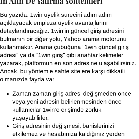
In Afin De Yatırma Yöntemleri
Bu yazıda, 1win üyelik sürecini adım adım
açıklayacak empieza üyelik avantajlarını
detaylandıracağız. 1win’in güncel giriş adresini
bulmanın bir diğer yolu, Yahoo arama motorunu
kullanmaktır. Arama çubuğuna “1win güncel giriş
adresi” ya da “1win giriş” gibi anahtar kelimeler
yazarak, platformun en son adresine ulaşabilirsiniz.
Ancak, bu yöntemle sahte sitelere karşı dikkatli
olmanızda fayda var.
Zaman zaman giriş adresi değişmeden önce
veya yeni adresin belirlenmesinden önce
kullanıcılar 1win’e erişimde zorluk
yaşayabilirler.
Giriş adresinin değişmesi, bahislerinizi
etkilemez ve hesabınıza kaldığınız yerden