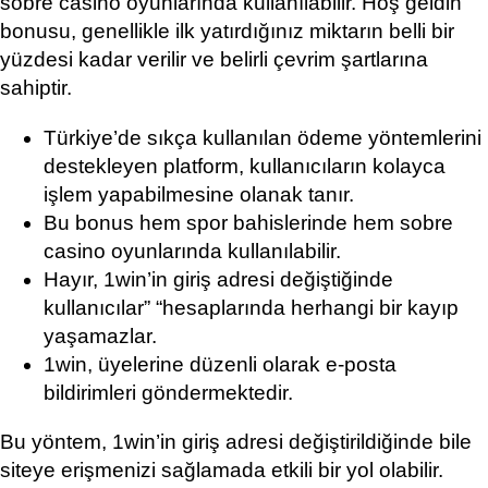
sobre casino oyunlarında kullanılabilir. Hoş geldin
bonusu, genellikle ilk yatırdığınız miktarın belli bir
yüzdesi kadar verilir ve belirli çevrim şartlarına
sahiptir.
Türkiye’de sıkça kullanılan ödeme yöntemlerini
destekleyen platform, kullanıcıların kolayca
işlem yapabilmesine olanak tanır.
Bu bonus hem spor bahislerinde hem sobre
casino oyunlarında kullanılabilir.
Hayır, 1win’in giriş adresi değiştiğinde
kullanıcılar” “hesaplarında herhangi bir kayıp
yaşamazlar.
1win, üyelerine düzenli olarak e-posta
bildirimleri göndermektedir.
Bu yöntem, 1win’in giriş adresi değiştirildiğinde bile
siteye erişmenizi sağlamada etkili bir yol olabilir.