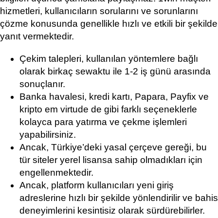
hizmetleri, kullanıcıların sorularını ve sorunlarını
çözme konusunda genellikle hızlı ve etkili bir şekilde
yanıt vermektedir.
Çekim talepleri, kullanılan yöntemlere bağlı
olarak birkaç sewaktu ile 1-2 iş günü arasında
sonuçlanır.
Banka havalesi, kredi kartı, Papara, Payfix ve
kripto em virtude de gibi farklı seçeneklerle
kolayca para yatırma ve çekme işlemleri
yapabilirsiniz.
Ancak, Türkiye’deki yasal çerçeve gereği, bu
tür siteler yerel lisansa sahip olmadıkları için
engellenmektedir.
Ancak, platform kullanıcıları yeni giriş
adreslerine hızlı bir şekilde yönlendirilir ve bahis
deneyimlerini kesintisiz olarak sürdürebilirler.