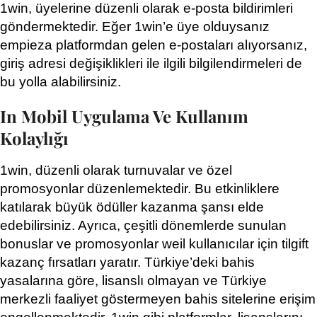
1win, üyelerine düzenli olarak e-posta bildirimleri
göndermektedir. Eğer 1win’e üye olduysanız
empieza platformdan gelen e-postaları alıyorsanız,
giriş adresi değişiklikleri ile ilgili bilgilendirmeleri de
bu yolla alabilirsiniz.
In Mobil Uygulama Ve Kullanım
Kolaylığı
1win, düzenli olarak turnuvalar ve özel
promosyonlar düzenlemektedir. Bu etkinliklere
katılarak büyük ödüller kazanma şansı elde
edebilirsiniz. Ayrıca, çeşitli dönemlerde sunulan
bonuslar ve promosyonlar weil kullanıcılar için tilgift
kazanç fırsatları yaratır. Türkiye’deki bahis
yasalarına göre, lisanslı olmayan ve Türkiye
merkezli faaliyet göstermeyen bahis sitelerine erişim