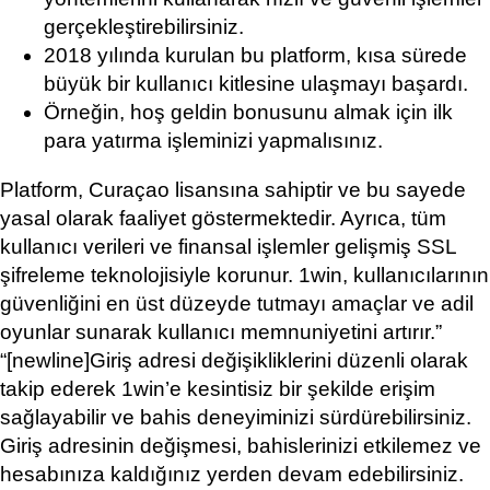
gerçekleştirebilirsiniz.
2018 yılında kurulan bu platform, kısa sürede
büyük bir kullanıcı kitlesine ulaşmayı başardı.
Örneğin, hoş geldin bonusunu almak için ilk
para yatırma işleminizi yapmalısınız.
Platform, Curaçao lisansına sahiptir ve bu sayede
yasal olarak faaliyet göstermektedir. Ayrıca, tüm
kullanıcı verileri ve finansal işlemler gelişmiş SSL
şifreleme teknolojisiyle korunur. 1win, kullanıcılarının
güvenliğini en üst düzeyde tutmayı amaçlar ve adil
oyunlar sunarak kullanıcı memnuniyetini artırır.”
“[newline]Giriş adresi değişikliklerini düzenli olarak
takip ederek 1win’e kesintisiz bir şekilde erişim
sağlayabilir ve bahis deneyiminizi sürdürebilirsiniz.
Giriş adresinin değişmesi, bahislerinizi etkilemez ve
hesabınıza kaldığınız yerden devam edebilirsiniz.