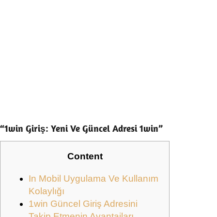
“1win Giriş: Yeni Ve Güncel Adresi 1win”
Content
In Mobil Uygulama Ve Kullanım
Kolaylığı
1win Güncel Giriş Adresini
Takip Etmenin Avantajları