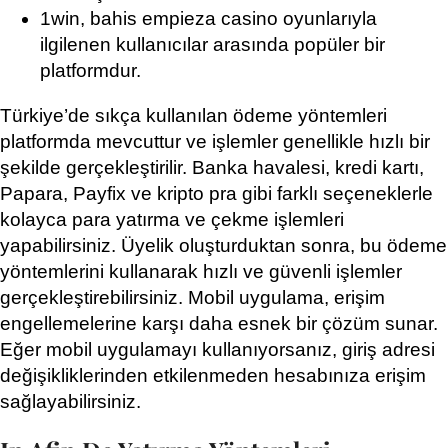
1win, bahis empieza casino oyunlarıyla
ilgilenen kullanıcılar arasında popüler bir
platformdur.
Türkiye’de sıkça kullanılan ödeme yöntemleri
platformda mevcuttur ve işlemler genellikle hızlı bir
şekilde gerçekleştirilir. Banka havalesi, kredi kartı,
Papara, Payfix ve kripto pra gibi farklı seçeneklerle
kolayca para yatırma ve çekme işlemleri
yapabilirsiniz. Üyelik oluşturduktan sonra, bu ödeme
yöntemlerini kullanarak hızlı ve güvenli işlemler
gerçekleştirebilirsiniz. Mobil uygulama, erişim
engellemelerine karşı daha esnek bir çözüm sunar.
Eğer mobil uygulamayı kullanıyorsanız, giriş adresi
değişikliklerinden etkilenmeden hesabınıza erişim
sağlayabilirsiniz.