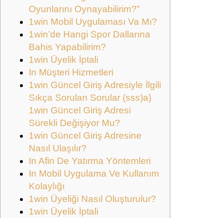
Oyunlarını Oynayabilirim?”
1win Mobil Uygulaması Va Mı?
1win’de Hangi Spor Dallarına
Bahis Yapabilirim?
1win Üyelik İptali
In Müşteri Hizmetleri
1win Güncel Giriş Adresiyle İlgili
Sıkça Sorulan Sorular (sss)a)
1win Güncel Giriş Adresi
Sürekli Değişiyor Mu?
1win Güncel Giriş Adresine
Nasıl Ulaşılır?
In Afin De Yatırma Yöntemleri
In Mobil Uygulama Ve Kullanım
Kolaylığı
1win Üyeliği Nasıl Oluşturulur?
1win Üyelik İptali