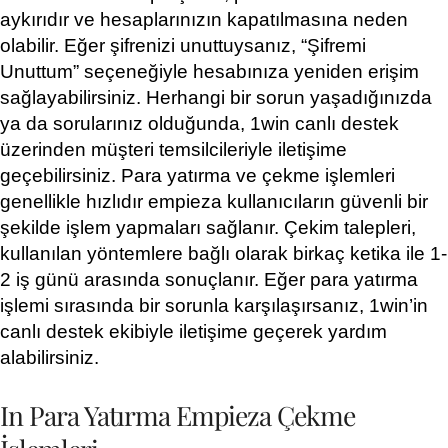
aykırıdır ve hesaplarınızın kapatılmasına neden
olabilir. Eğer şifrenizi unuttuysanız, “Şifremi
Unuttum” seçeneğiyle hesabınıza yeniden erişim
sağlayabilirsiniz. Herhangi bir sorun yaşadığınızda
ya da sorularınız olduğunda, 1win canlı destek
üzerinden müşteri temsilcileriyle iletişime
geçebilirsiniz. Para yatırma ve çekme işlemleri
genellikle hızlıdır empieza kullanıcıların güvenli bir
şekilde işlem yapmaları sağlanır. Çekim talepleri,
kullanılan yöntemlere bağlı olarak birkaç ketika ile 1-
2 iş günü arasında sonuçlanır. Eğer para yatırma
işlemi sırasında bir sorunla karşılaşırsanız, 1win’in
canlı destek ekibiyle iletişime geçerek yardım
alabilirsiniz.
In Para Yatırma Empieza Çekme