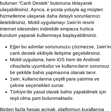
bulunan “Canlı Destek” butonuna tıklayarak
ulaşabilirsiniz. Ayrıca, e-posta yoluyla ag müşteri
hizmetlerine ulaşarak daha detaylı sorunlarınızı
iletebilirsiniz. Mobil uygulamayı 1win’in resmi
internet sitesinden indirebilir empieza hızlıca
kurulum yaparak kullanmaya başlayabilirsiniz.
Eğer bu adımlar sorununuzu çözmezse, 1win’in
canlı destek ekibiyle iletişime geçebilirsiniz.
Mobil uygulama, hem iOS hem de Android
cihazlarla uyumludur ve kullanıcıların sorunsuz
bir şekilde bahis yapmasına olanak tanır.
1win, kullanıcılarına çeşitli para yatırma ve
çekme seçenekleri sunar.
Türkiye’de yasal olarak bahis yapabilmek için
reşit olma şartı bulunmaktadır.
Birden fazla hesap açmak, platformun kurallarına