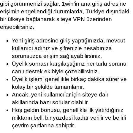
gibi görünmenizi sağlar. 1win’in ana giriş adresine
erişimin engellendiği durumlarda, Türkiye dışındaki
bir ülkeye bağlanarak siteye VPN üzerinden
erişebilirsiniz.
Yeni giriş adresine giriş yaptığınızda, mevcut
kullanıcı adınız ve şifrenizle hesabınıza
sorunsuzca erişim sağlayabilirsiniz.
Üyelik sonrası karşılaştığınız her türlü sorunu
canlı destek ekibiyle çözebilirsiniz.
Üyelik işlemi genellikle birkaç dakika sürer ve
kolay bir şekilde tamamlanır.
Ancak, yeni kullanıcılar için siteye dair
akıllarında bazı sorular olabilir.
Hoş geldin bonusu, genellikle ilk yatırdığınız
miktarın belli bir yüzdesi kadar verilir ve belirli
çevrim şartlarına sahiptir.