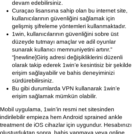
devam edebilirsiniz.
Curaçao lisansına sahip olan bu internet site,
kullanıcılarının güvenliğini sağlamak için
gelişmiş şifreleme yöntemleri kullanmaktadır.
1win, kullanıcılarının güvenliğini sobre üst
düzeyde tutmayı amaçlar ve adil oyunlar
sunarak kullanıcı memnuniyetini artırır.”
“[newline]Giriş adresi değişikliklerini düzenli
olarak takip ederek 1win’e kesintisiz bir şekilde
erişim sağlayabilir ve bahis deneyiminizi
sürdürebilirsiniz.
Bu gibi durumlarda VPN kullanarak 1win’e
erişim sağlamak mümkün olabilir.
Mobil uygulama, 1win’in resmi net sitesinden
indirilebilir empieza hem Android sprained ankle
treatment de iOS cihazlar için uygundur. Hesabınızı
oluşturduktan sonra, bahis yapmaya veya online