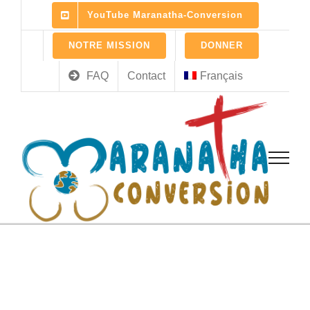
Skip
YouTube Maranatha-Conversion
to
content
NOTRE MISSION
DONNER
FAQ
Contact
Français