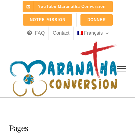
Skip
YouTube Maranatha-Conversion
to
content
NOTRE MISSION
DONNER
FAQ
Contact
Français
Pages